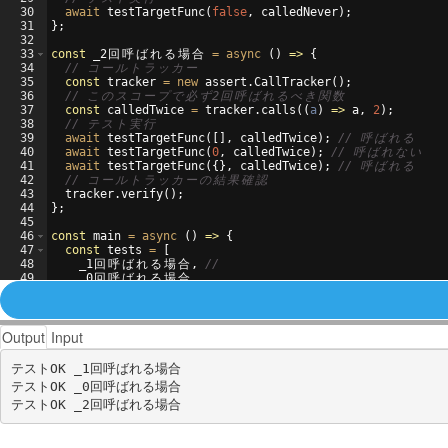
30
await
testTargetFunc
(
false
,
calledNever
)
;
31
}
;
32
33
const
_2
回
呼
ば
れ
る
場
合
=
async
(
)
=>
{
34
// 
コ
ー
ル
ト
ラ
ッ
カ
ー
35
const
tracker
=
new
assert
.
CallTracker
(
)
;
36
// 
こ
の
ス
コ
ー
プ
で
必
ず
2
回
呼
ば
れ
る
べ
き
関
数
37
const
calledTwice
=
tracker
.
calls
((
a
)
=>
a
,
2
)
;
38
// 
テ
ス
ト
実
行
39
await
testTargetFunc
(
[
]
,
calledTwice
)
;
// 
呼
ば
れ
る
40
await
testTargetFunc
(
0
,
calledTwice
)
;
// 
呼
ば
れ
な
い
41
await
testTargetFunc
(
{
}
,
calledTwice
)
;
// 
呼
ば
れ
る
42
// 
コ
ー
ル
ト
ラ
ッ
カ
ー
の
結
果
確
認
43
tracker
.
verify
(
)
;
44
}
;
45
46
const
main
=
async
(
)
=>
{
47
const
tests
=
[
48
_1
回
呼
ば
れ
る
場
合
,
//
49
_0
回
呼
ば
れ
る
場
合
,
50
_2
回
呼
ば
れ
る
場
合
,
Output
Input
テストOK _1回呼ばれる場合

テストOK _0回呼ばれる場合
