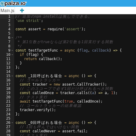
Main.js
1
// 
追
加
の
npm install
は
無
し
で
で
き
る
。
2
'use strict'
;
3
4
const
assert
=
require
(
'assert'
)
;
5
6
/**
7
 * 
第
1
引
数
が
true
な
ら
ば
第
2
引
数
を
1
回
実
行
す
る
関
数
8
*/
9
const
testTargetFunc
=
async
(
flag
,
callback
)
=>
{
10
if
(
flag
)
{
11
return
callback
(
)
;
12
}
13
}
;
14
15
const
_1
回
呼
ば
れ
る
場
合
=
async
(
)
=>
{
16
// 
コ
ー
ル
ト
ラ
ッ
カ
ー
17
const
tracker
=
new
assert
.
CallTracker
(
)
;
18
// 
こ
の
ス
コ
ー
プ
で
必
ず
1
回
だ
け
呼
ば
れ
る
べ
き
関
数
19
const
calledOnce
=
tracker
.
calls
((
a
)
=>
a
,
1
)
;
20
// 
テ
ス
ト
実
行
21
await
testTargetFunc
(
true
,
calledOnce
)
;
22
// 
コ
ー
ル
ト
ラ
ッ
カ
ー
の
結
果
確
認
23
tracker
.
verify
(
)
;
24
}
;
25
26
const
_0
回
呼
ば
れ
る
場
合
=
async
(
)
=>
{
27
// 1
回
も
呼
ん
で
は
い
け
な
い
関
数
28
const
calledNever
=
assert
.
fail
;
29
// 
テ
ス
ト
実
行