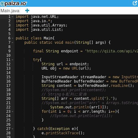
Main.java
1
import
java
.
net
.
URL
;
2
import
java
.
io
.
*
;
3
import
java
.
util
.
Arrays
;
4
import
java
.
util
.
List
;
5
6
public
class
Main
{
7
public
static
void
main
(
String
[
]
args
)
{
8
9
final
String
endpoint
=
"https://qiita.com/api/v
10
11
try
{
12
String
url
=
endpoint
;
13
URL
obj
=
new
URL
(
url
)
;
14
15
InputStreamReader
streamReader
=
new
InputSt
16
BufferedReader
bufferedReader
=
new
Buffered
17
String
content
=
bufferedReader
.
readLine
(
)
;
18
//System.out.println(content);
19
// String
を
配
列
に
変
換
20
String
[
]
arr
=
content
.
split
(
"},"
)
;
21
//System.out.println("arr:" + Arrays.toStrin
22
System
.
out
.
println
(
arr
[
3
])
;
23
for
(
int
i
=
0
; 
i
<
arr
.
length
; 
i
++
)
{
24
//System.out.println(arr[i]);
25
}
26
27
}
catch
(
Exception
e
)
{
28
e
.
printStackTrace
(
)
;
29
}