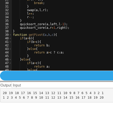
30
break
;
31
}
32
swap
(
a
,
l
,
r
)
;
33
l
++
;
34
r
--
;
35
}
36
quicksort_core
(
a
,
left
,
l
-
1
)
;
37
quicksort_core
(
a
,
r
+
1
,
right
)
;
38
}
39
function
getPivot
(
a
,
b
,
c
)
{
40
if
(
a
>
b
)
{
41
if
(
b
>
c
)
{
42
return
b
;
43
}
else
{
44
return
a
>
c
?
c
:
a
;
45
}
46
}
else
{
47
if
(
a
>
c
)
{
48
return
a
;
49
}
else
{
50
return
b
>
c
?
c
:
b
;
Output
Input
20 19 18 17 16 15 14 13 12 11 10 9 8 7 6 5 4 3 2 1
