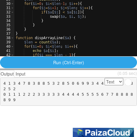
30
for
(
$i
=
0
;
$i
<
$len
-1
;
$i
++
)
{
31
for
(
$j
=
$i
+1
;
$j
<
$len
;
$j
++
)
{
32
if
(
$a
[
$j
]
<
$a
[
$i
])
{
33
swap
(
$a
,
$i
,
$j
)
;
34
}
35
}
36
}
37
}
38
function
dispArrayLine
(
$a
)
{
39
$len
=
count
(
$a
)
;
40
for
(
$i
=
0
;
$i
<
$len
;
$i
++
)
{
41
echo
$a
[
$i
]
;
42
if
(
$i
===
$len
-
1
)
{
43
echo
PHP_EOL
;
Run (Ctrl-Enter)
(0.05 sec)
Output
Input
4 1 3 4 7 8 3 8 8 5 3 2 8 5 0 6 9 9 3 4 4 1 5 7 3 1 8 
2 5 2

0 1 1 1 2 2 2 3 3 3 3 3 4 4 4 4 5 5 5 5 6 7 7 8 8 8 8 