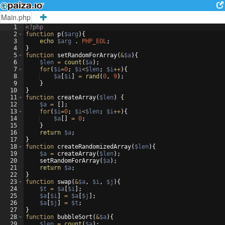
Main.php
1
<?php
2
function
p
(
$arg
)
{
3
echo
$arg
 . 
PHP_EOL
;
4
}
5
function
setRandomForArray
(
&
$a
)
{
6
$len
=
count
(
$a
)
;
7
for
(
$i
=
0
;
$i
<
$len
;
$i
++
)
{
8
$a
[
$i
]
=
rand
(
0
,
9
)
;
9
}
10
}
11
function
createArray
(
$len
)
{
12
$a
=
[
]
;
13
for
(
$i
=
0
;
$i
<
$len
;
$i
++
)
{
14
$a
[
]
=
0
;
15
}
16
return
$a
;
17
}
18
function
createRandomizedArray
(
$len
)
{
19
$a
=
createArray
(
$len
)
;
20
setRandomForArray
(
$a
)
;
21
return
$a
;
22
}
23
function
swap
(
&
$a
,
$i
,
$j
)
{
24
$t
=
$a
[
$i
]
;
25
$a
[
$i
]
=
$a
[
$j
]
;
26
$a
[
$j
]
=
$t
;
27
}
28
function
bubbleSort
(
&
$a
)
{
29
$len
=
count
(
$a
)
;