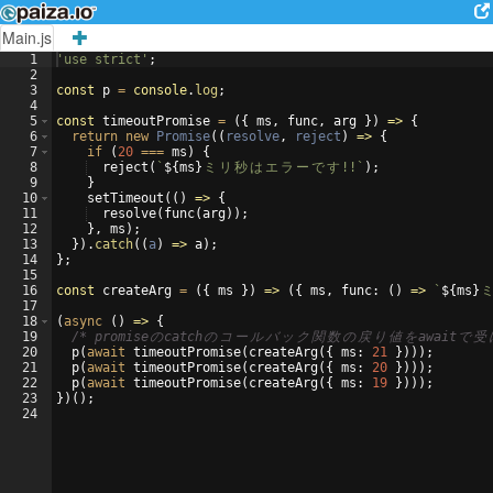
Main.js
1
'use strict'
;
2
3
const
p
=
console
.
log
;
4
5
const
timeoutPromise
=
({
ms
,
func
,
arg
})
=>
{
6
return
new
Promise
((
resolve
,
reject
)
=>
{
7
if
(
20
===
ms
)
{
8
reject
(
`
${
ms
}
ミ
リ
秒
は
エ
ラ
ー
で
す
!!
`
)
;
9
}
10
setTimeout
((
)
=>
{
11
resolve
(
func
(
arg
))
;
12
}
,
ms
)
;
13
})
.
catch
((
a
)
=>
a
)
;
14
}
;
15
16
const
createArg
=
({
ms
})
=>
({
ms
,
func
:
(
)
=>
`
${
ms
}
17
18
(
async
(
)
=>
{
19
/* promise
の
catch
の
コ
ー
ル
バ
ッ
ク
関
数
の
戻
り
値
を
await
で
受
20
p
(
await
timeoutPromise
(
createArg
(
{
ms
:
21
})))
;
21
p
(
await
timeoutPromise
(
createArg
(
{
ms
:
20
})))
;
22
p
(
await
timeoutPromise
(
createArg
(
{
ms
:
19
})))
;
23
})
(
)
;
24