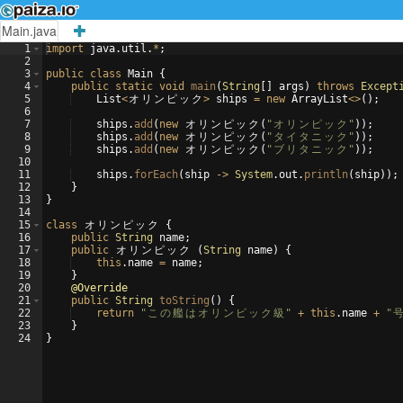
Main.java
1
import
java
.
util
.
*
;
2
3
public
class
Main
{
4
public
static
void
main
(
String
[
]
args
)
throws
Except
5
List
<
オ
リ
ン
ピ
ッ
ク
>
ships
=
new
ArrayList
<>
(
)
;
6
7
ships
.
add
(
new
オ
リ
ン
ピ
ッ
ク
(
"
オ
リ
ン
ピ
ッ
ク
"
))
;
8
ships
.
add
(
new
オ
リ
ン
ピ
ッ
ク
(
"
タ
イ
タ
ニ
ッ
ク
"
))
;
9
ships
.
add
(
new
オ
リ
ン
ピ
ッ
ク
(
"
ブ
リ
タ
ニ
ッ
ク
"
))
;
10
11
ships
.
forEach
(
ship
->
System
.
out
.
println
(
ship
))
;
12
}
13
}
14
15
class
オ
リ
ン
ピ
ッ
ク
{
16
public
String
name
;
17
public
オ
リ
ン
ピ
ッ
ク
(
String
name
)
{
18
this
.
name
=
name
;
19
}
20
@Override
21
public
String
toString
(
)
{
22
return
"
こ
の
艦
は
オ
リ
ン
ピ
ッ
ク
級
"
+
this
.
name
+
"
23
}
24
}