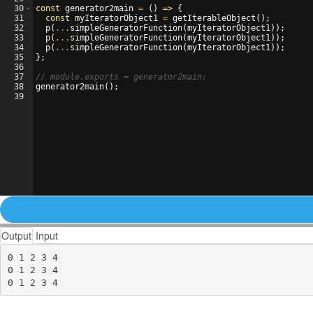
30
const
generator2main
=
(
)
=>
{
31
const
myIteratorObject1
=
getIterableObject
(
)
;
32
p
(
...
simpleGeneratorFunction
(
myIteratorObject1
))
;
33
p
(
...
simpleGeneratorFunction
(
myIteratorObject1
))
;
34
p
(
...
simpleGeneratorFunction
(
myIteratorObject1
))
;
35
}
;
36
37
// module.exports = generator2main;
38
generator2main
(
)
;
39
Output
Input
0 1 2 3 4

0 1 2 3 4
