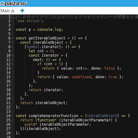
Main.js
1
// 
自
作
の
イ
テ
ラ
ブ
ル
な
オ
ブ
ジ
ェ
ク
ト
を
ジ
ェ
ネ
レ
ー
タ
関
数
か
ら
2
'use strict'
;
3
4
const
p
=
console
.
log
;
5
6
const
getIterableObject
=
(
)
=>
{
7
const
iterableObject
=
{
8
[
Symbol
.
iterator
]
:
(
)
=>
{
9
let
cnt
=
0
;
10
const
iterator
=
{
11
next
:
(
)
=>
{
12
if
(
cnt
<
5
)
{
13
return
{
value
:
cnt
++
,
done
:
false
}
;
14
}
15
return
{
value
:
undefined
,
done
:
true
}
;
16
}
,
17
}
;
18
return
iterator
;
19
}
,
20
}
;
21
return
iterableObject
;
22
}
;
23
24
const
simpleGeneratorFunction
=
(
iterableObject
)
=>
{
25
return
(
function
*
(
iterableObjectParameter
)
{
26
yield
*
iterableObjectParameter
;
27
})
(
iterableObject
)
;
28
}
;
29