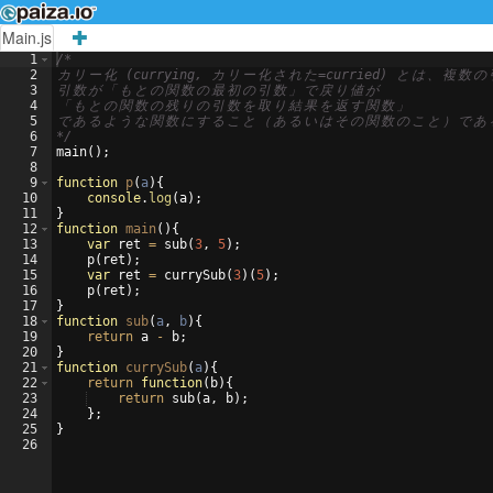
Main.js
1
/*
2
カ
リ
ー
化
 (currying, 
カ
リ
ー
化
さ
れ
た
=curried) 
と
は
、
複
数
の
3
引
数
が
「
も
と
の
関
数
の
最
初
の
引
数
」
で
戻
り
値
が
4
「
も
と
の
関
数
の
残
り
の
引
数
を
取
り
結
果
を
返
す
関
数
」
5
で
あ
る
よ
う
な
関
数
に
す
る
こ
と
（
あ
る
い
は
そ
の
関
数
の
こ
と
）
で
あ
6
*/
7
main
(
)
;
8
9
function
p
(
a
)
{
10
console
.
log
(
a
)
;
11
}
12
function
main
(
)
{
13
var
ret
=
sub
(
3
,
5
)
;
14
p
(
ret
)
;
15
var
ret
=
currySub
(
3
)
(
5
)
;
16
p
(
ret
)
;
17
}
18
function
sub
(
a
,
b
)
{
19
return
a
-
b
;
20
}
21
function
currySub
(
a
)
{
22
return
function
(
b
)
{
23
return
sub
(
a
,
b
)
;
24
}
;
25
}
26