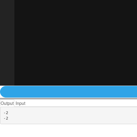
Output
Input
-2
