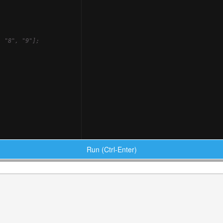
, "8", "9"];
Run (Ctrl-Enter)