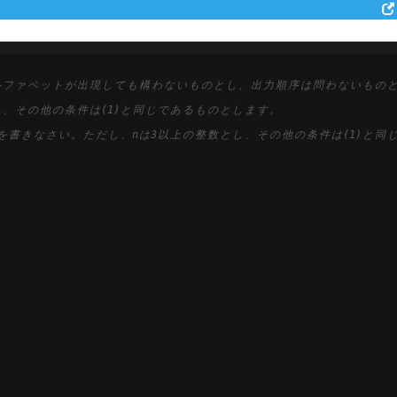
ル
フ
ァ
ベ
ッ
ト
が
出
現
し
て
も
構
わ
な
い
も
の
と
し
、
出
力
順
序
は
問
わ
な
い
も
の
し
、
そ
の
他
の
条
件
は
(1)
と
同
じ
で
あ
る
も
の
と
し
ま
す
。
を
書
き
な
さ
い
。
た
だ
し
、
n
は
3
以
上
の
整
数
と
し
、
そ
の
他
の
条
件
は
(1)
と
同