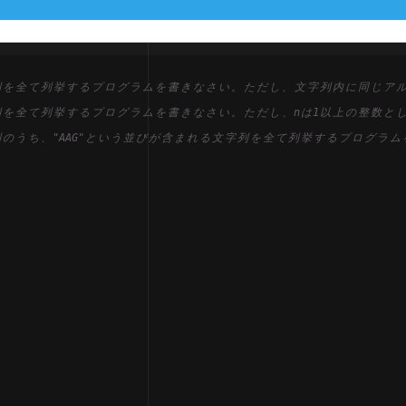
列
を
全
て
列
挙
す
る
プ
ロ
グ
ラ
ム
を
書
き
な
さ
い
。
た
だ
し
、
文
字
列
内
に
同
じ
ア
列
を
全
て
列
挙
す
る
プ
ロ
グ
ラ
ム
を
書
き
な
さ
い
。
た
だ
し
、
n
は
1
以
上
の
整
数
と
列
の
う
ち
、
"AAG"
と
い
う
並
び
が
含
ま
れ
る
文
字
列
を
全
て
列
挙
す
る
プ
ロ
グ
ラ
ム