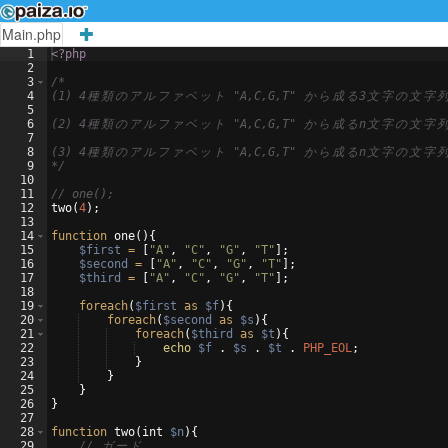
Main.php
1
<?php
2
3
/*
4
(1) 4
種
類
の
ア
ル
フ
ァ
ベ
ッ
ト
 "A,C,G,T" 
か
ら
成
る
3
文
字
の
文
字
5
6
(2) 4
種
類
の
ア
ル
フ
ァ
ベ
ッ
ト
 "A,C,G,T" 
か
ら
成
る
n
文
字
の
文
字
7
8
(3) 4
種
類
の
ア
ル
フ
ァ
ベ
ッ
ト
 "A,C,G,T" 
か
ら
成
る
n
文
字
の
文
字
9
*/
10
11
// one();
12
two
(
4
)
;
13
14
function
one
(
)
{
15
$first
=
[
"A"
,
"C"
,
"G"
,
"T"
]
;
16
$second
=
[
"A"
,
"C"
,
"G"
,
"T"
]
;
17
$third
=
[
"A"
,
"C"
,
"G"
,
"T"
]
;
18
19
foreach
(
$first
as
$f
)
{
20
foreach
(
$second
as
$s
)
{
21
foreach
(
$third
as
$t
)
{
22
echo
$f
 . 
$s
 . 
$t
 . 
PHP_EOL
;
23
}
24
}
25
}
26
}
27
28
function
two
(
int
$n
)
{
29
// 
ガ
ー
ド