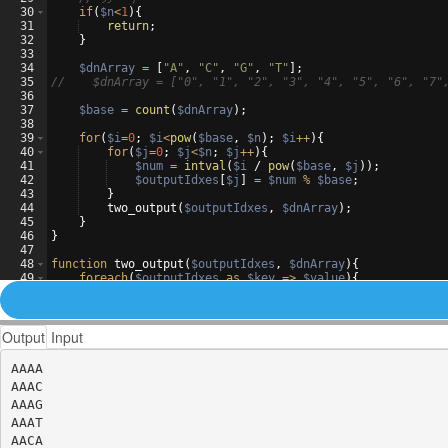
30
if
(
$n
<
1
)
{
31
return
;
32
}
33
34
$dnArray
=
[
"A"
,
"C"
,
"G"
,
"T"
]
;
35
//    $dnArray = ["0", "1", "2", "3", "4", "5", "6", "7"
36
37
$base
=
count
(
$dnArray
)
;
38
39
for
(
$i
=
0
;
$i
<
pow
(
$base
,
$n
)
;
$i
++
)
{
40
for
(
$j
=
0
;
$j
<
$n
;
$j
++
)
{
41
$num
=
intval
(
$i
 / 
pow
(
$base
,
$j
))
;
42
$outputIdxes
[
$j
]
=
$num
%
$base
;
43
}
44
two_output
(
$outputIdxes
,
$dnArray
)
;
45
}
46
}
47
48
function
two_output
(
$outputIdxes
,
$dnArray
)
{
49
foreach
(
$outputIdxes
as
$key
=>
$value
)
{
50
$output
[
$key
]
=
$dnArray
[
$value
]
;
Output
Input
AAAA

AAAC

AAAG

AAAT

AACA
