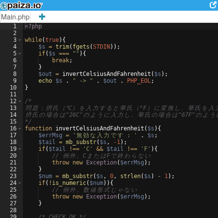
Main.php
1
<?php
2
3
while
(
true
)
{
4
$s
=
trim
(
fgets
(
STDIN
))
;
5
if
(
$s
===
""
)
{
6
break
;
7
}
8
$out
=
invertCelsiusAndFahrenheit
(
$s
)
;
9
echo
$s
 . 
" -> "
 . 
$out
 . 
PHP_EOL
;
10
}
11
12
/*
13
問
題
：
摂
氏
（
℃
）
を
入
力
す
る
と
華
氏
（
°F
）
に
変
換
し
、
華
氏
を
入
14
摂
氏
の
場
合
は
"26C"
の
よ
う
に
入
力
し
、
華
氏
の
場
合
は
"67F"
の
よ
う
15
*/
16
function
invertCelsiusAndFahrenheit
(
$s
)
{
17
$errMsg
=
'
無
効
な
入
力
で
す
 : '
 . 
$s
;
18
$tail
=
mb_substr
(
$s
,
-1
)
;
19
if
(
$tail
!==
'C'
&&
$tail
!==
'F'
)
{
20
// 
例
外
。
C
ま
た
は
F
で
終
わ
ら
な
い
21
throw
new
Exception
(
$errMsg
)
;
22
}
23
$num
=
mb_substr
(
$s
,
0
,
strlen
(
$s
)
-
1
)
;
24
if
(
!
is_numeric
(
$num
))
{
25
// 
例
外
。
数
値
形
式
じ
ゃ
な
い
26
throw
new
Exception
(
$errMsg
)
;
27
}
28
29
/* CHECK OK */