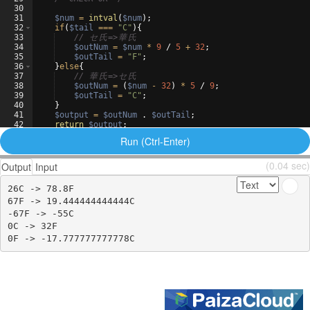
30
31
$num
=
intval
(
$num
)
;
32
if
(
$tail
===
"C"
)
{
33
// 
セ
氏
=>
華
氏
34
$outNum
=
$num
*
9
 / 
5
+
32
;
35
$outTail
=
"F"
;
36
}
else
{
37
// 
華
氏
=>
セ
氏
38
$outNum
=
(
$num
-
32
)
*
5
 / 
9
;
39
$outTail
=
"C"
;
40
}
41
$output
=
$outNum
 . 
$outTail
;
42
return
$output
;
43
}
Run (Ctrl-Enter)
(0.04 sec)
Output
Input
26C -> 78.8F

67F -> 19.444444444444C

-67F -> -55C

0C -> 32F
