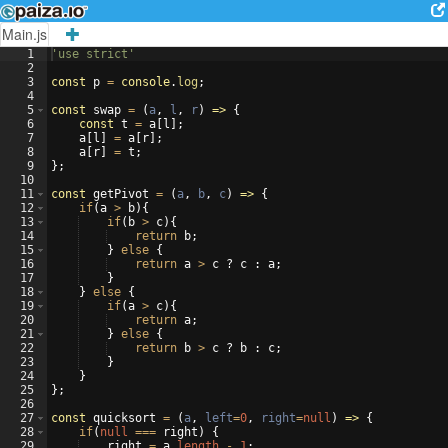
Main.js
1
'use strict'
2
3
const
p
=
console
.
log
;
4
5
const
swap
=
(
a
,
l
,
r
)
=>
{
6
const
t
=
a
[
l
]
;
7
a
[
l
]
=
a
[
r
]
;
8
a
[
r
]
=
t
;
9
}
;
10
11
const
getPivot
=
(
a
,
b
,
c
)
=>
{
12
if
(
a
>
b
)
{
13
if
(
b
>
c
)
{
14
return
b
;
15
}
else
{
16
return
a
>
c
?
c
:
a
;
17
}
18
}
else
{
19
if
(
a
>
c
)
{
20
return
a
;
21
}
else
{
22
return
b
>
c
?
b
:
c
;
23
}
24
}
25
}
;
26
27
const
quicksort
=
(
a
,
left
=
0
,
right
=
null
)
=>
{
28
if
(
null
===
right
)
{
29
right
=
a
.
length
-
1
;