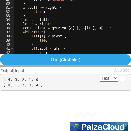
30
}
31
if
(
left
>=
right
)
{
32
return
;
33
}
34
let
l
=
left
;
35
let
r
=
right
;
36
const
pivot
=
getPivot
(
a
[
l
]
,
a
[
l
+
1
]
,
a
[
r
])
;
37
while
(
true
)
{
38
if
(
a
[
l
]
<
pivot
)
{
39
l
++
;
40
}
41
if
(
pivot
<
a
[
r
])
{
42
r
--
;
43
}
Run (Ctrl-Enter)
(0.06 sec)
Output
Input
[ 4, 3, 2, 1, 0 ]
