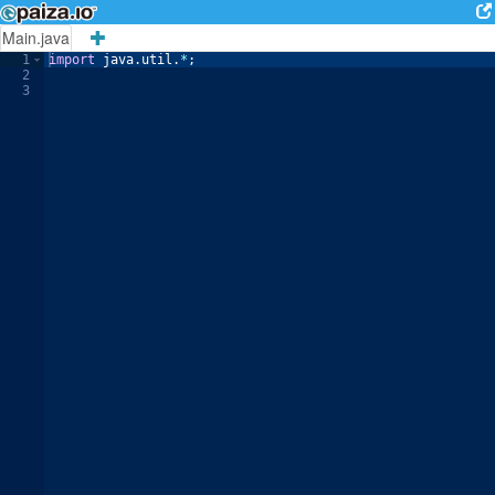
Main.java
1
import
java
.
util
.
*
;
2
3