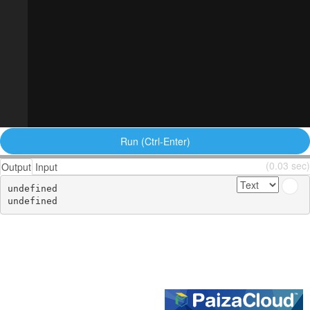
Run (Ctrl-Enter)
(0.03 sec)
Output
Input
undefined
