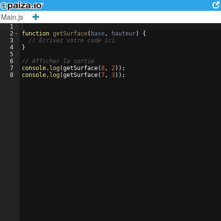
Main.js
1
2
function
getSurface
(
base
,
hauteur
)
{
3
// Écrivez votre code ici
4
}
5
6
// Afficher la sortie
7
console
.
log
(
getSurface
(
8
,
2
))
;
8
console
.
log
(
getSurface
(
7
,
3
))
;