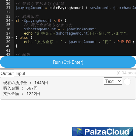
30
// 
最
適
な
支
払
金
額
を
計
算
31
$payingAmount
=
calcPayingAmount
(
$myAmount
,
$purchaseA
32
33
// 
結
果
出
力
34
if
(
$payingAmount
<
0
)
{
35
// 
所
持
金
が
足
り
な
か
っ
た
36
$shortageAmount
=
-
$payingAmount
;
37
echo
"
所
持
金
が
{
$shortageAmount
}
円
不
足
し
て
い
ま
す
"
;
38
}
else
{
39
echo
"
支
払
金
額
 : "
 . 
$payingAmount
 . 
"
円
"
 . 
PHP_EOL
;
40
}
41
42
// 
関
数
43
function
calcPayingAmount
(
$myAmount
,
$purchaseAmount
)
{
Run (Ctrl-Enter)
(0.04 sec)
Output
Input
現在の所持金 : 1443円

購入金額 : 667円
