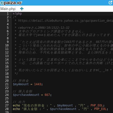
Main.php
1
<?php
2
/*
3
 * https://detail.chiebukuro.yahoo.co.jp/qa/question_det
4
 *
5
 * ceburre
さ
ん
2008/10/2322:12:32
6
 * 
大
学
の
プ
ロ
グ
ラ
ミ
ン
グ
課
題
が
で
き
ま
せ
ん
。
7
 * 
最
近
大
学
で
java
を
始
め
た
ん
で
す
が
課
題
に
行
き
詰
ま
っ
て
ま
す
8
 *
9
 * 
「
た
と
え
ば
現
在
の
所
持
金
額
が
1443
円
で
あ
る
と
き
、
667
円
の
買
10
 * 
こ
う
い
う
場
合
に
わ
れ
わ
れ
は
、
財
布
の
中
に
小
銭
が
増
え
る
の
を
11
 * 
こ
の
よ
う
に
、
現
在
の
所
持
金
額
と
購
入
金
額
と
を
入
力
す
る
と
、
12
 * 
簡
単
の
た
め
、
千
円
札
を
最
高
額
紙
幣
と
す
る
。
ま
た
10
円
玉
を
１
13
 *
14
 * 
と
い
う
課
題
で
す
。
正
直
初
心
者
に
こ
こ
ま
で
や
ら
せ
る
の
は
ど
う
15
 * 
一
応
、
こ
の
講
義
で
は
キ
ー
ボ
ー
ド
で
の
入
力
と
条
件
の
判
断
（
if
16
 *
17
 * 
気
が
向
い
た
ら
ど
う
か
回
答
よ
ろ
し
く
お
ね
が
い
し
ま
す
m(_ _)m *
18
 */
19
20
// 
所
持
金
21
$myAmount
=
1443
;
22
23
// 
購
入
金
額
24
$purchaseAmount
=
667
;
25
26
// 
出
力
27
echo
"
現
在
の
所
持
金
 : "
 . 
$myAmount
 . 
"
円
"
 . 
PHP_EOL
;
28
echo
"
購
入
金
額
 : "
 . 
$purchaseAmount
 . 
"
円
"
 . 
PHP_EOL
;
29