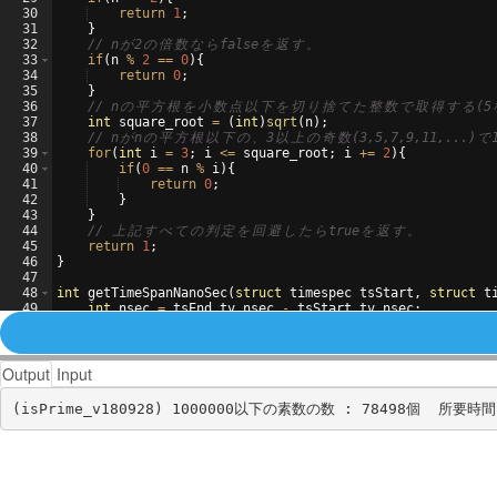
30
return
1
;
31
}
32
// n
が
2
の
倍
数
な
ら
false
を
返
す
。
33
if
(
n
%
2
==
0
)
{
34
return
0
;
35
}
36
// n
の
平
方
根
を
小
数
点
以
下
を
切
り
捨
て
た
整
数
で
取
得
す
る
(5
37
int
square_root
=
(
int
)
sqrt
(
n
)
;
38
// n
が
n
の
平
方
根
以
下
の
、
3
以
上
の
奇
数
(3,5,7,9,11,...)
で
39
for
(
int
i
=
3
;
i
<=
square_root
;
i
+=
2
)
{
40
if
(
0
==
n
%
i
)
{
41
return
0
;
42
}
43
}
44
// 
上
記
す
べ
て
の
判
定
を
回
避
し
た
ら
true
を
返
す
。
45
return
1
;
46
}
47
48
int
getTimeSpanNanoSec
(
struct
timespec
tsStart
,
struct
t
49
int
nsec
=
tsEnd
.
tv_nsec
-
tsStart
.
tv_nsec
;
50
int
sec
=
tsEnd
.
tv_sec
-
tsStart
.
tv_sec
;
Output
Input