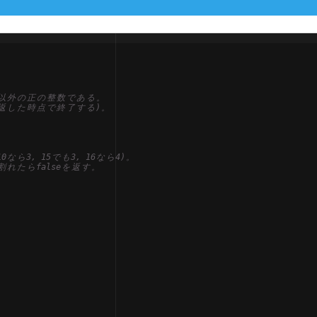
以
外
の
正
の
整
数
で
あ
る
。
返
し
た
時
点
で
終
了
す
る
)
。
10
な
ら
3, 15
で
も
3, 16
な
ら
4)
。
割
れ
た
ら
false
を
返
す
。