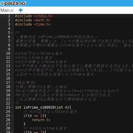
Main.c
1
#include
 <stdio.h>
2
#include
 <math.h>
3
#include
 <time.h>
4
5
/*
6
～
素
数
判
定
 isPrime_v180928
の
判
定
の
流
れ
～
7
素
数
の
定
義
：
素
数
と
は
、
1
と
そ
の
数
以
外
の
数
で
は
割
り
切
れ
な
い
1
8
本
関
数
は
引
数
n
が
素
数
な
ら
true
を
返
す
(
上
か
ら
順
に
判
定
し
、
値
を
9
10
n
が
1
以
下
な
ら
false
を
返
す
。
11
n
が
2
な
ら
true
を
返
す
。
12
n
が
2
の
倍
数
な
ら
false
を
返
す
。
13
n
の
平
方
根
を
小
数
点
以
下
を
切
り
捨
て
た
整
数
で
取
得
す
る
(5
な
ら
2, 
14
n
が
n
の
平
方
根
以
下
の
、
3
以
上
の
奇
数
(3,5,7,9,11,...)
で
1
回
で
も
15
上
記
す
べ
て
の
判
定
を
回
避
し
た
ら
true
を
返
す
。
16
17
(
特
記
事
項
)
18
引
数
に
整
数
の
3
を
渡
し
た
場
合
、
19
for
文
の
継
続
判
定
が
一
週
目
か
ら
(3<=1)
で
false
と
な
る
の
で
、
20
for
文
が
一
週
も
回
ら
ず
末
尾
の
return 1;
が
実
行
さ
れ
る
。
21
こ
れ
は
整
数
の
3
は
素
数
な
の
で
期
待
動
作
と
な
る
。
22
*/
23
int
isPrime_v180928
(
int
n
)
{
24
// n
が
1
以
下
な
ら
false
を
返
す
。
25
if
(
n
<=
1
)
{
26
return
0
;
27
}
28
// n
が
2
な
ら
true
を
返
す
。
29
if
(
n
==
2
)
{