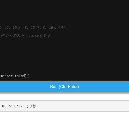
な
ら
2, 10
な
ら
3, 15
で
も
3, 16
な
ら
4)
。
1
回
で
も
割
れ
た
ら
false
を
返
す
。
imespec
tsEnd
)
{
Run (Ctrl-Enter)