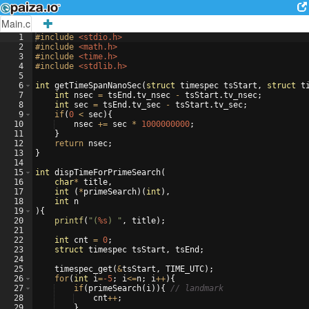
Main.c
1
#include
 <stdio.h>
2
#include
 <math.h>
3
#include
 <time.h>
4
#include
 <stdlib.h>
5
6
int
getTimeSpanNanoSec
(
struct
timespec
tsStart
,
struct
t
7
int
nsec
=
tsEnd
.
tv_nsec
-
tsStart
.
tv_nsec
;
8
int
sec
=
tsEnd
.
tv_sec
-
tsStart
.
tv_sec
;
9
if
(
0
<
sec
)
{
10
nsec
+=
sec
*
1000000000
;
11
}
12
return
nsec
;
13
}
14
15
int
dispTimeForPrimeSearch
(
16
char
*
title
,
17
int
(
*
primeSearch
)
(
int
)
,
18
int
n
19
)
{
20
printf
(
"
(
%s
) 
"
,
title
)
;
21
22
int
cnt
=
0
;
23
struct
timespec
tsStart
,
tsEnd
;
24
25
timespec_get
(
&
tsStart
,
TIME_UTC
)
;
26
for
(
int
i
=
-5
;
i
<=
n
;
i
++
)
{
27
if
(
primeSearch
(
i
))
{
// landmark
28
cnt
++
;
29
}