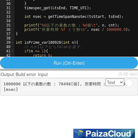
30
}
31
timespec_get
(
&
tsEnd
,
TIME_UTC
)
;
32
33
int
nsec
=
getTimeSpanNanoSec
(
tsStart
,
tsEnd
)
;
34
35
printf
(
"
%d
以
下
の
素
数
の
数
 : 
%d
個
\t
"
,
n
,
cnt
)
;
36
printf
(
"
所
要
時
間
%f
ミ
リ
秒
\n
"
,
nsec
/
1000000.0
)
;
37
}
38
39
int
isPrime_var180928
(
int
n
)
{
40
// n
が
1
以
下
な
ら
false
を
返
す
。
41
if
(
n
<=
1
)
{
42
return
0
;
43
}
Run (Ctrl-Enter)
(0.05 sec)
Output
Build error
Input
1000000 以下の素数の数 : 78498[個], 所要時間 : 51.212934