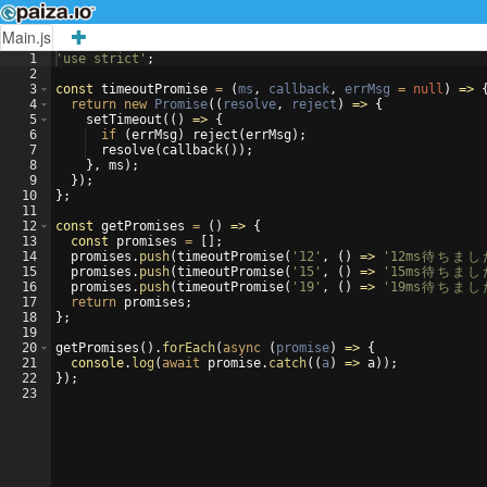
Main.js
1
'use strict'
;
2
3
const
timeoutPromise
=
(
ms
,
callback
,
errMsg
=
null
)
=>
4
return
new
Promise
((
resolve
,
reject
)
=>
{
5
setTimeout
((
)
=>
{
6
if
(
errMsg
)
reject
(
errMsg
)
;
7
resolve
(
callback
(
))
;
8
}
,
ms
)
;
9
})
;
10
}
;
11
12
const
getPromises
=
(
)
=>
{
13
const
promises
=
[
]
;
14
promises
.
push
(
timeoutPromise
(
'12'
,
(
)
=>
'12ms
待
ち
ま
し
15
promises
.
push
(
timeoutPromise
(
'15'
,
(
)
=>
'15ms
待
ち
ま
し
16
promises
.
push
(
timeoutPromise
(
'19'
,
(
)
=>
'19ms
待
ち
ま
し
17
return
promises
;
18
}
;
19
20
getPromises
(
)
.
forEach
(
async
(
promise
)
=>
{
21
console
.
log
(
await
promise
.
catch
((
a
)
=>
a
))
;
22
})
;
23