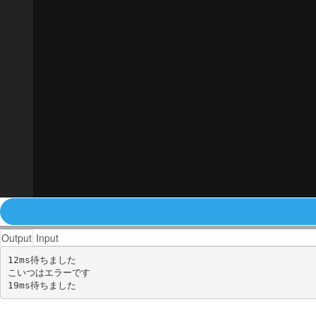
Output
Input
12ms待ちました

こいつはエラーです
