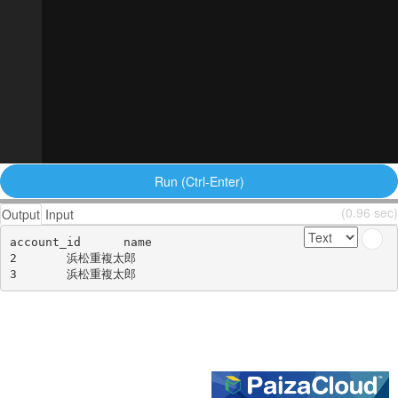
Run (Ctrl-Enter)
(0.96 sec)
Output
Input
account_id	name

2	浜松重複太郎
