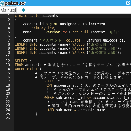
Main.sql
1
create
table
accounts
2
(
3
account_id
bigint
unsigned
auto_increment
4
primary
key
,
5
name
varchar
(
255
)
not
null
comment
'
名
前
'
6
)
7
comment
'
ア
カ
ウ
ン
ト
'
collate
=
utf8mb4_unicode_ci
;
8
INSERT
INTO
accounts
(
name
)
VALUES
(
'
浜
松
太
郎
'
)
;
9
INSERT
INTO
accounts
(
name
)
VALUES
(
'
浜
松
重
複
太
郎
'
)
;
10
INSERT
INTO
accounts
(
name
)
VALUES
(
'
浜
松
重
複
太
郎
'
)
;
11
12
SELECT
 *
13
FROM
accounts
 # 
重
複
を
持
つ
レ
コ
ー
ド
を
探
す
テ
ー
ブ
ル
（
以
降
大
14
WHERE
exists
(
15
  # 
サ
ブ
ク
エ
リ
で
大
元
の
テ
ー
ブ
ル
と
大
元
の
テ
ー
ブ
ル
の
16
  # 
同
テ
ー
ブ
ル
内
の
異
な
る
レ
コ
ー
ド
を
比
較
し
ま
す
。
17
SELECT
 *
18
FROM
accounts
sub
 # 
大
元
の
テ
ー
ブ
ル
の
エ
イ
リ
19
   # 
大
元
の
テ
ー
ブ
ル
と
エ
イ
リ
ア
ス
テ
ー
ブ
ル
20
   # 
こ
れ
を
つ
け
な
い
と
同
一
の
レ
コ
ー
ド
を
比
21
WHERE
sub
.
account_id
<>
accounts
.
account_i
22
    # 
こ
こ
で
は
name
が
重
複
し
て
い
る
レ
コ
ー
ド
を
23
    # 
適
宜
、
目
的
の
カ
ラ
ム
に
名
前
を
変
更
す
る
必
要
24
AND
sub
.
name
=
accounts
.
name
25
)
26