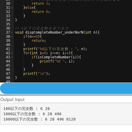
30
return
1
;
31
}
else
{
32
return
0
;
33
}
34
}
35
36
// n
以
下
の
完
全
数
を
全
て
出
力
37
void
dispCompleteNumber_underNorN
(
int
n
)
{
38
if
(
n
<=
0
)
{
39
return
;
40
}
41
printf
(
"
%d
以
下
の
完
全
数
 : 
"
,
n
)
;
42
for
(
int
i
=
0
;
i
<=
n
;
i
++
)
{
43
if
(
isCompleteNumber
(
i
))
{
44
printf
(
"
%d
"
,
i
)
;
45
}
46
}
47
printf
(
"
\n
"
)
;
48
}
49
50
int
main
(
void
)
{
Output
Input
100以下の完全数 : 6 28 

1000以下の完全数 : 6 28 496 
