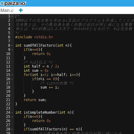
Main.c
1
/*
2
1000
以
下
の
完
全
数
を
求
め
る
c
言
語
の
プ
ロ
グ
ラ
ム
を
作
成
し
て
く
だ
3
完
全
数
と
は
、
そ
の
数
自
身
を
除
く
約
数
の
合
計
が
同
じ
値
に
な
る
整
数
4
例
え
ば
、
6
の
約
数
は
1,2,3,6
で
、
6=1+2+3
と
な
る
の
で
、
6
は
完
全
数
5
*/
6
#include
 <stdio.h>
7
8
int
sumOfAllFactors
(
int
n
)
{
9
if
(
n
<=
0
)
{
10
return
0
;
11
}
12
/* n
は
1
以
上
 */
13
int
half
=
n
/
2
;
14
int
sum
=
0
;
15
for
(
int
i
=
1
;
i
<=
half
;
i
++
)
{
16
if
(
n
%
i
==
0
)
{
17
/* i
は
n
の
約
数
 */
18
sum
+=
i
;
19
}
20
}
21
return
sum
;
22
}
23
24
int
isCompleteNumber
(
int
n
)
{
25
if
(
n
<=
0
)
{
26
return
0
;
27
}
28
if
(
sumOfAllFactors
(
n
)
==
n
)
{
29
// 
そ
の
数
自
身
を
除
く
約
数
の
合
計
が
同
じ
値
に
な
る