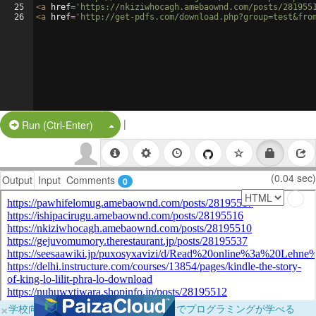
25
<
a
href
=
'https://nkiziwhocagh.amebaownd.com/posts/281955
26
<
a
href
=
'http://get-pdfs.com/download.php?group=test&fro
|
Split Button!
Run (Ctrl-Enter)
(0.04 sec)
Output
Input
Comments
0
×
学校向けに無料提供中！ブラウザだけでプログラミングが学べる