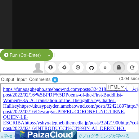
|
Split Button!
Run (Ctrl-Enter)
(0.04 sec)
Output
Input
Comments
0
×
学校向けに無料提供中！ブラウザだけでプログラミングが学べる