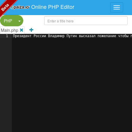
Beta
Online PHP Editor
Split Button!
PHP
Main.php
1
Президент России Владимир Путин высказал пожелание чтобы 