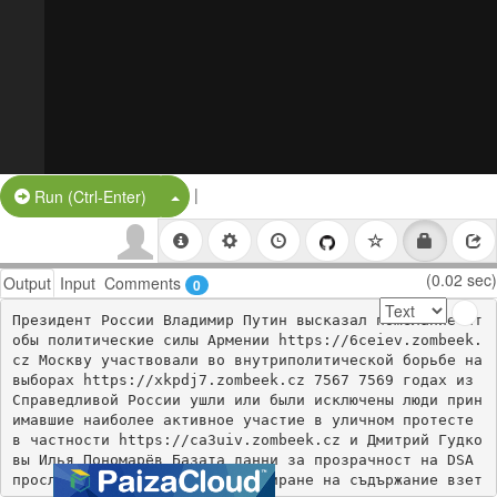
|
Split Button!
Run (Ctrl-Enter)
(0.02 sec)
Output
Input
Comments
0
Президент России Владимир Путин высказал пожелание чт
обы политические силы Армении https://6ceiev.zombeek.
cz Москву участвовали во внутриполитической борьбе на 
выборах https://xkpdj7.zombeek.cz 7567 7569 годах из 
Справедливой России ушли или были исключены люди прин
имавшие наиболее активное участие в уличном протесте 
в частности https://ca3uiv.zombeek.cz и Дмитрий Гудко
вы Илья Пономарёв Базата данни за прозрачност на DSA 
проследява решенията за модериране на съдържание взет