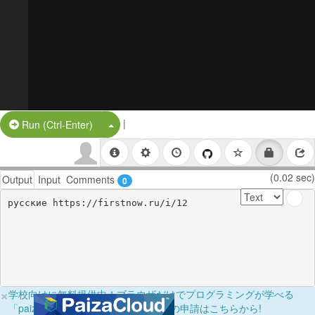
|
Split Button!
Run (Ctrl-Enter)
(0.02 sec)
Output
Input
Comments
0
русские https://firstnow.ru/i/12
×
学校向けに無料提供中！ブラウザだけでプログラミングが学べる
「paizaラーニング学校フリーパス」の申請はこちらから!