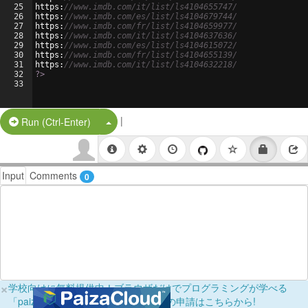
25
https
:
//www.imdb.com/it/list/ls4104655747/
26
https
:
//www.imdb.com/es/list/ls4104679744/
27
https
:
//www.imdb.com/fr/list/ls4104659977/
28
https
:
//www.imdb.com/it/list/ls4104637636/
29
https
:
//www.imdb.com/es/list/ls4104615072/
30
https
:
//www.imdb.com/fr/list/ls4104655139/
31
https
:
//www.imdb.com/it/list/ls4104632218/
32
?>
33
|
Split Button!
Run (Ctrl-Enter)
Input
Comments
0
×
学校向けに無料提供中！ブラウザだけでプログラミングが学べる
「paizaラーニング学校フリーパス」の申請はこちらから!