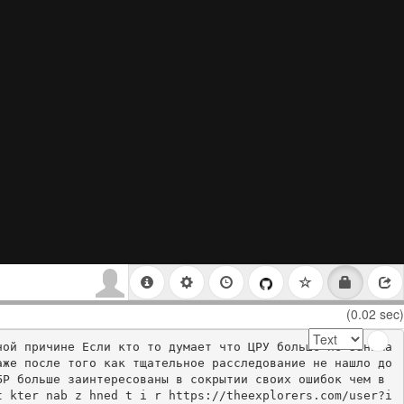
(0.02 sec)
ной причине Если кто то думает что ЦРУ больше не занима
аже после того как тщательное расследование не нашло до
Р больше заинтересованы в сокрытии своих ошибок чем в 
t kter nab z hned t i r https://theexplorers.com/user?i