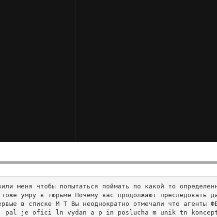
вили меня чтобы попытаться поймать по какой то определен
 тоже умру в тюрьме Почему вас продолжают преследовать д
рвые в списке М Т Вы неоднократно отмечали что агенты ФБ
j pal je ofici ln vydan a p in poslucha m unik tn koncep