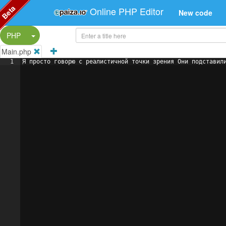
Beta
Online PHP Editor
New code
Split Button!
PHP
Main.php
1
Я просто говорю с реалистичной точки зрения Они подставил