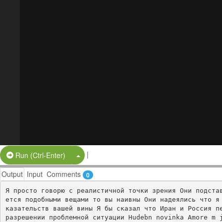
|
Split Button!
Run (Ctrl-Enter)
Output
Input
Comments
0
Я просто говорю с реалистичной точки зрения Они подста
ется подобными вещами то вы наивны Они надеялись что я
казательств вашей вины Я бы сказал что Иран и Россия пе
разрешении проблемной ситуации Hudebn novinka Amore m 