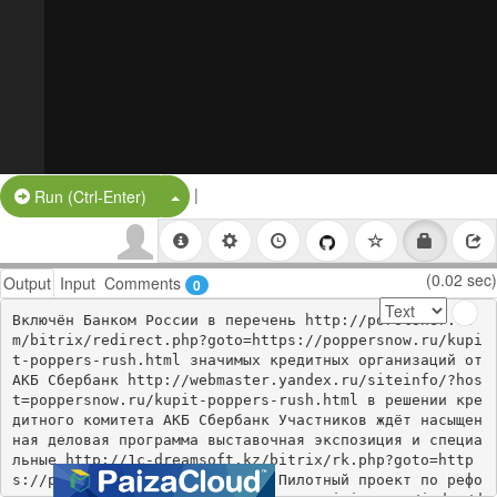
|
Split Button!
Run (Ctrl-Enter)
(0.02 sec)
Output
Input
Comments
0
Включён Банком России в перечень http://poroloner.co
m/bitrix/redirect.php?goto=https://poppersnow.ru/kupi
t-poppers-rush.html значимых кредитных организаций от 
АКБ Сбербанк http://webmaster.yandex.ru/siteinfo/?hos
t=poppersnow.ru/kupit-poppers-rush.html в решении кре
дитного комитета АКБ Сбербанк Участников ждёт насыщен
ная деловая программа выставочная экспозиция и специа
льные http://1c-dreamsoft.kz/bitrix/rk.php?goto=http
s://poppersnow.ru нетворкинга Пилотный проект по рефо