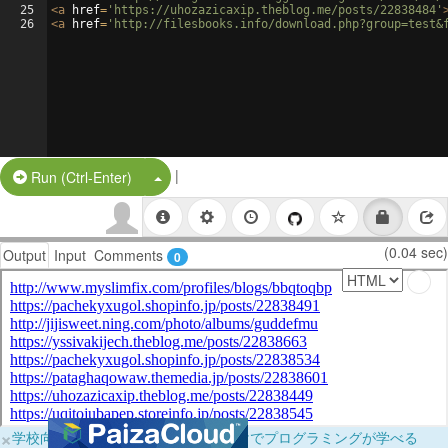
25
<
a
href
=
'https://uhozazicaxip.theblog.me/posts/22838484'
26
<
a
href
=
'http://filesbooks.info/download.php?group=test&
|
Split Button!
Run (Ctrl-Enter)
(0.04 sec)
Output
Input
Comments
0
×
学校向けに無料提供中！ブラウザだけでプログラミングが学べる