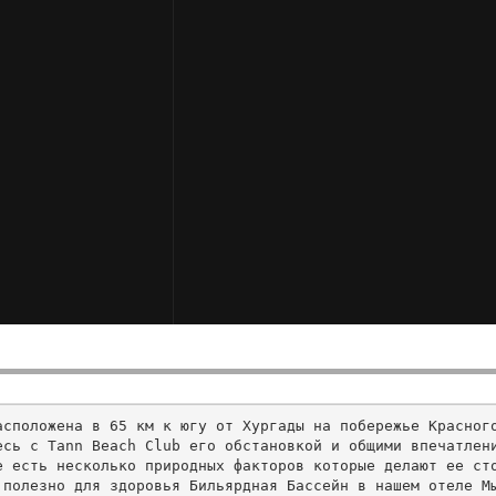
асположена в 65 км к югу от Хургады на побережье Красног
сь с Tann Beach Club его обстановкой и общими впечатлени
 есть несколько природных факторов которые делают ее сто
полезно для здоровья Бильярдная Бассейн в нашем отеле Мы