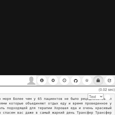
(0.02 sec)
о моря Более чем у 65 пациентов не было рецидивов забол
ями которые объединяют отдых еду и время проведенное у 
ль подходящей для терапии Хорошая еда и очень красивый 
 спасем вас даже в самый жаркий день Трансфер Трансфер 