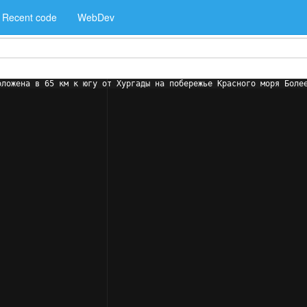
Recent code
WebDev
оложена в 65 км к югу от Хургады на побережье Красного моря Боле