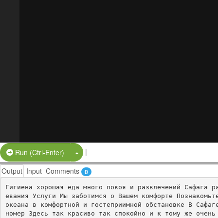
|
Split Button!
Run (Ctrl-Enter)
Output
Input
Comments
0
Гигиена хорошая еда много покоя и развлечений Сафага р
евания Услуги Мы заботимся о Вашем комфорте Познакомьте
океана в комфортной и гостеприимной обстановке В Сафаге
номер Здесь так красиво так спокойно и к тому же очень 