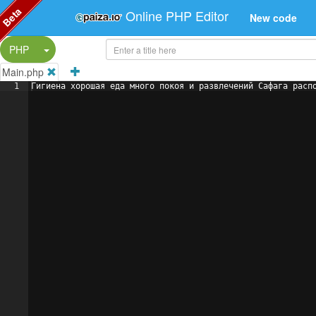
Beta
Online PHP Editor
New code
Split Button!
PHP
Main.php
1
Гигиена хорошая еда много покоя и развлечений Сафага расп