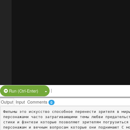
|
Split Button!
Run (Ctrl-Enter)
Output
Input
Comments
0
Фильмы это искусство способное перенести зрителя в миры
персонажами часто затрагивающими темы любви предательс
стики и фэнтези которые позволяют зрителям погрузиться 
персонажам и вечным вопросам которые они поднимают С м