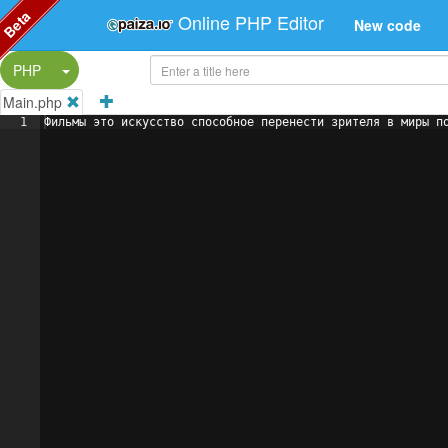
Beta
Online PHP Editor
New code
Split Button!
PHP
Main.php
1
Фильмы это искусство способное перенести зрителя в миры п