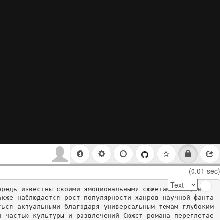
(0.01 sec)
редь известны своими эмоциональными сюжетами и яркими 
акже наблюдается рост популярности жанров научной фанта
ься актуальными благодаря универсальным темам глубоким 
й частью культуры и развлечений Сюжет романа переплетае