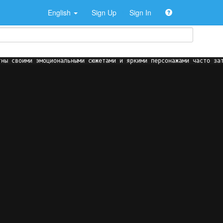
English
Sign Up
Sign In
тны своими эмоциональными сюжетами и яркими персонажами часто за