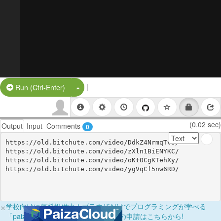
|
Split Button!
Run (Ctrl-Enter)
(0.02 sec)
Output
Input
Comments
0
https://old.bitchute.com/video/DdkZ4NrmqTv3/

https://old.bitchute.com/video/zXln1BiENYKC/

https://old.bitchute.com/video/oKtOCgKTehXy/

https://old.bitchute.com/video/ygVqCf5nw6RD/
×
学校向けに無料提供中！ブラウザだけでプログラミングが学べる
「paizaラーニング学校フリーパス」の申請はこちらから!