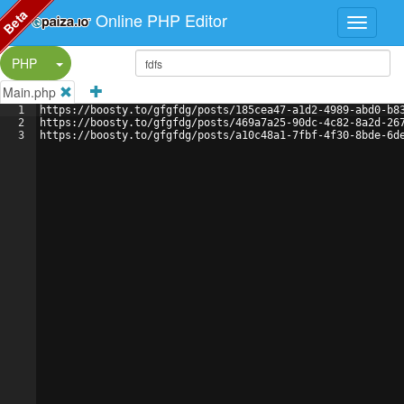
Beta
Online PHP Editor
Split Button!
PHP
Main.php
1
https://boosty.to/gfgfdg/posts/185cea47-a1d2-4989-abd0-b8
2
https://boosty.to/gfgfdg/posts/469a7a25-90dc-4c82-8a2d-26
3
https://boosty.to/gfgfdg/posts/a10c48a1-7fbf-4f30-8bde-6d