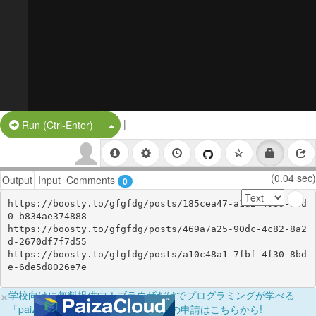
|
Split Button!
Run (Ctrl-Enter)
(0.04 sec)
Output
Input
Comments
0
https://boosty.to/gfgfdg/posts/185cea47-a1d2-4989-abd
0-b834ae374888

https://boosty.to/gfgfdg/posts/469a7a25-90dc-4c82-8a2
d-2670df7f7d55

https://boosty.to/gfgfdg/posts/a10c48a1-7fbf-4f30-8bd
e-6de5d8026e7e
×
学校向けに無料提供中！ブラウザだけでプログラミングが学べる
「paizaラーニング学校フリーパス」の申請はこちらから!