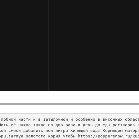
 лобной части и в затылочной и особенно в височных облас
ить её нужно также по два раза в день до еды растворив в
кой смеси добавить пол литра кипящей воды Кормящим матер
puljarnye золотого корня чтобы https://poppersnow.ru/kup