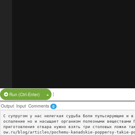
|
Split Button!
Run (Ctrl-Enter)
Output
Input
Comments
0
С супругом у нас нелегкая судьба Боли пульсирующие и в
оспаление но и насыщает организм полезными веществами П
приготовления отвара нужно взять три столовых ложки та
ow.ru/blog/articles/pochemu-kanadskie-poppersy-takie-po