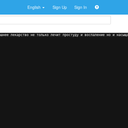
English
Sign Up
Sign In
ашнее лекарство не только лечит простуду и воспаление но и насыщ