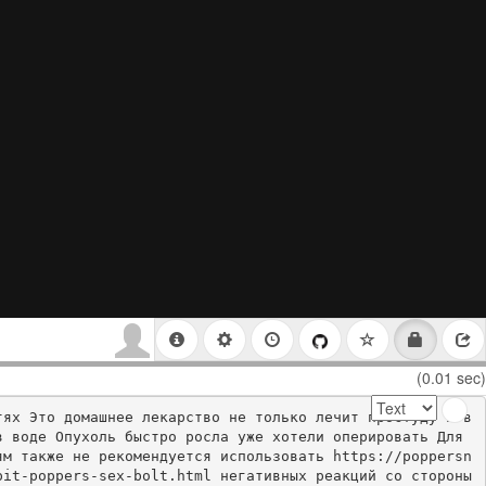
(0.01 sec)
тях Это домашнее лекарство не только лечит простуду и в
 воде Опухоль быстро росла уже хотели оперировать Для 
ям также не рекомендуется использовать https://poppersn
it-poppers-sex-bolt.html негативных реакций со стороны 