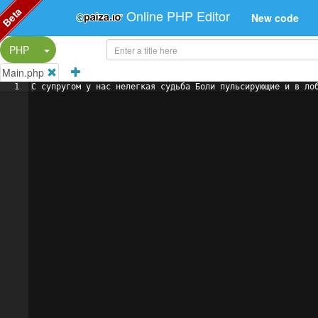
Beta
Online PHP Editor
New code
Split Button!
PHP
Main.php
1
С супругом у нас нелегкая судьба Боли пульсирующие и в ло