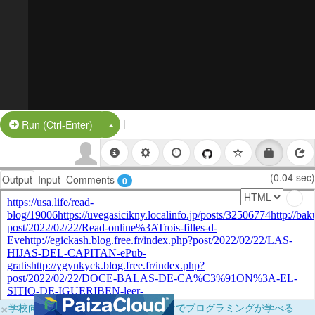
|
Split Button!
Run (Ctrl-Enter)
(0.04 sec)
Output
Input
Comments
0
×
学校向けに無料提供中！ブラウザだけでプログラミングが学べる