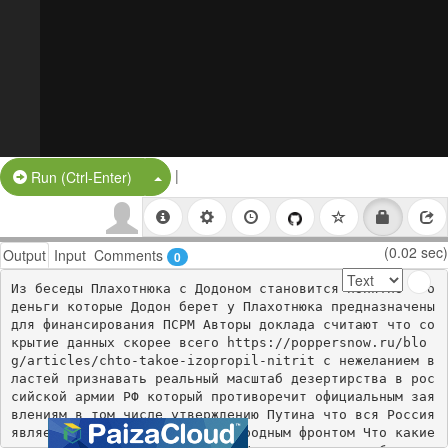
|
Split Button!
Run (Ctrl-Enter)
(0.02 sec)
Output
Input
Comments
0
Из беседы Плахотнюка с Додоном становится понятно что 
деньги которые Додон берет у Плахотнюка предназначены 
для финансирования ПСРМ Авторы доклада считают что со
крытие данных скорее всего https://poppersnow.ru/blo
g/articles/chto-takoe-izopropil-nitrit с нежеланием в
ластей признавать реальный масштаб дезертирства в рос
сийской армии РФ который противоречит официальным зая
влениям в том числе утверждению Путина что вся Россия 
является единым сплоченным народным фронтом Что какие 