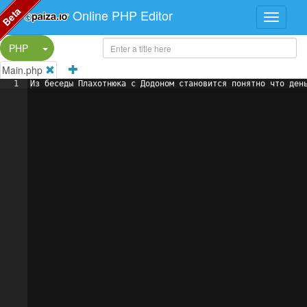
Beta
Online PHP Editor
Split Button!
PHP
Main.php
1
Из беседы Плахотнюка с Додоном становится понятно что ден