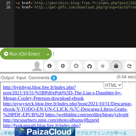
25
<
a
href
=
'http://yborikiss.blog.free.fr/index.php?post/20
26
<
a
href
=
'http://get-pdfs.com/download.php?group=test&fro
|
Split Button!
Run (Ctrl-Enter)
(0.04 sec)
Output
Input
Comments
0
×
学校向けに無料提供中！ブラウザだけでプログラミングが学べる