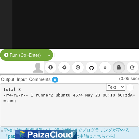
|
Split Button!
Run (Ctrl-Enter)
(0.05 sec)
Output
Input
Comments
0
total 8

-rw-rw-r-- 1 runner2 ubuntu 4674 May 23 08:10 bGFzdA=
×
学校向けに無料提供中！ブラウザだけでプログラミングが学べる
「paizaラーニング学校フリーパス」の申請はこちらから!