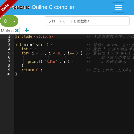
Beta
Online C compiler
Split Button!
C
Main.c
1
#include
 <stdio.h>
// 
入
出
力
関
数
を
使
う
た
2
3
int
main
(
void
)
{
// 
最
初
に
 main() 
と
い
4
int
i
;
// 
変
数
 i 
の
入
れ
物
を
準
5
for
(
i
=
0
;
i
<
10
;
i
++
)
{
// 
最
初
に
 i = 0 
を
行
い
6
//     
繰
り
返
し
の
度
に
 
7
printf
(
"
%d\n
"
,
i
)
;
//     i 
の
値
を
表
示
8
}
9
return
0
;
// 
正
し
く
終
わ
っ
た
ら
0
を
10
}